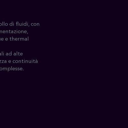
llo di fluidi, con
imentazione,
ue e thermal
li ad alte
zza e continuità
complesse.